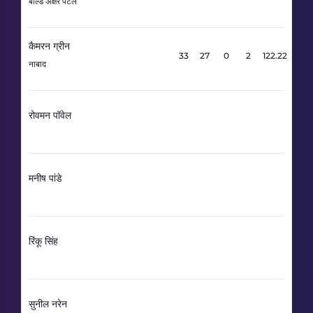
बोल्ड अक्षर पटेल
कैमरन ग्रीन
33
27
0
2
122.22
नाबाद
रोवमन पॉवेल
मनीष पांडे
रिंकू सिंह
सुनील नरेन