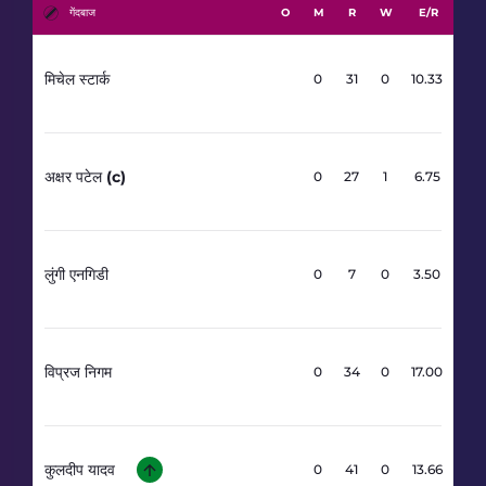
गेंदबाज
O
M
R
W
E/R
मिचेल स्टार्क
3
0
31
0
10.33
अक्षर पटेल (c)
4
0
27
1
6.75
लुंगी एनगिडी
2
0
7
0
3.50
विप्रज निगम
2
0
34
0
17.00
कुलदीप यादव
3
0
41
0
13.66