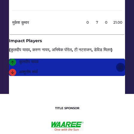
मुकेश कुमार
0.2
0
7
0
21.00
Impact Players
(कुलदीप यादव, करुण नायर, अभिषेक पोरेल, टी नटराजन, डेविड मिलर)
कुलदीप यादव
आशुतोष शर्मा
TITLE SPONSOR