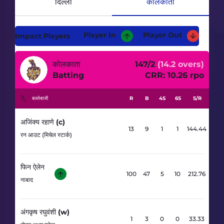
कोलकाता
दिल्ली
Player In
Player Out
Impact Players
कोलकाता
147/2
(14.2 overs)
Batting
CRR: 10.26 rpo
बल्लेबाजी
R
B
4S
6S
S/R
अजिंक्य रहाणे (c)
13
9
1
1
144.44
रन आउट (मिचेल स्टार्क)
फिन ऐलेन
100
47
5
10
212.76
नाबाद
अंगकृष रघुवंशी (w)
1
3
0
0
33.33